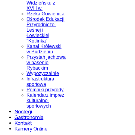
Widzieńsku z
XVIII w.
Rzeka Gowienica
Ośrodek Edukacji
Przyrodniczo-
Leśnej i
Łowieckiej
"Kotlinka"
Kanał Królewski
w Budzieniu
Przystań jachtowa
w basenie
Rybackim
Wypożyczalnie
Infrastruktura
sportowa
Pomniki przyrody
Kalendarz imprez
kulturalno-
sportowych
Noclegi
Gastronomia
Kontakt
Kamery Online