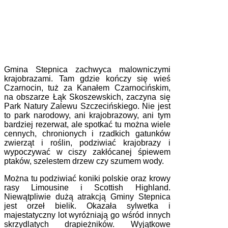
Gmina Stepnica zachwyca malowniczymi
krajobrazami. Tam gdzie kończy się wieś
Czarnocin, tuż za Kanałem Czarnocińskim,
na obszarze Łąk Skoszewskich, zaczyna się
Park Natury Zalewu Szczecińskiego. Nie jest
to park narodowy, ani krajobrazowy, ani tym
bardziej rezerwat, ale spotkać tu można wiele
cennych, chronionych i rzadkich gatunków
zwierząt i roślin, podziwiać krajobrazy i
wypoczywać w ciszy zakłócanej śpiewem
ptaków, szelestem drzew czy szumem wody.
Można tu podziwiać koniki polskie oraz krowy
rasy Limousine i Scottish Highland.
Niewątpliwie dużą atrakcją Gminy Stepnica
jest orzeł bielik. Okazała sylwetka i
majestatyczny lot wyróżniają go wśród innych
skrzydlatych drapieżników. Wyjątkowe