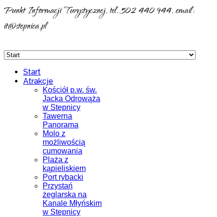
Punkt Informacji Turystycznej, tel. 502 440 944, email:
it@stepnica.pl
Start
Atrakcje
Kościół p.w. św.
Jacka Odrowąża
w Stepnicy
Tawerna
Panorama
Molo z
możliwością
cumowania
Plaża z
kąpieliskiem
Port rybacki
Przystań
żeglarska na
Kanale Młyńskim
w Stepnicy