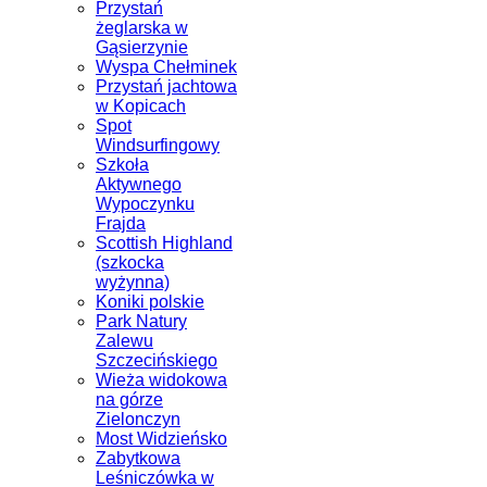
Przystań
żeglarska w
Gąsierzynie
Wyspa Chełminek
Przystań jachtowa
w Kopicach
Spot
Windsurfingowy
Szkoła
Aktywnego
Wypoczynku
Frajda
Scottish Highland
(szkocka
wyżynna)
Koniki polskie
Park Natury
Zalewu
Szczecińskiego
Wieża widokowa
na górze
Zielonczyn
Most Widzieńsko
Zabytkowa
Leśniczówka w