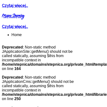
Czytaj więcej...
Mapa Stepnicy
Czytaj więcej...
Home
Deprecated
: Non-static method
JApplicationSite::getMenu() should not be
called statically, assuming $this from
incompatible context in
/home/stepnica/domains/stepnica.org/private_html/templat
on line
164
Deprecated
: Non-static method
JApplicationCms::getMenu() should not be
called statically, assuming $this from
incompatible context in
/home/stepnica/domains/stepnica.org/private_html/librarie
on line
250