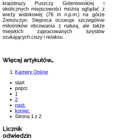
krajobrazy Puszczy Goleniowskiej i
okolicznych miejscowości można oglądać z
wieży widokowej (76 m n.p.m.) na górze
Zielonczyn. Stepnica oczaruje szczególnie
miłośników obcowania z naturą, ale także
miejskich zapracowanych turystów
szukających ciszy i relaksu.
Więcej artykułów…
Kamery Online
start
poprz.
1
2
nast.
koniec
Strona 1 z 2
Licznik
odwiedzin