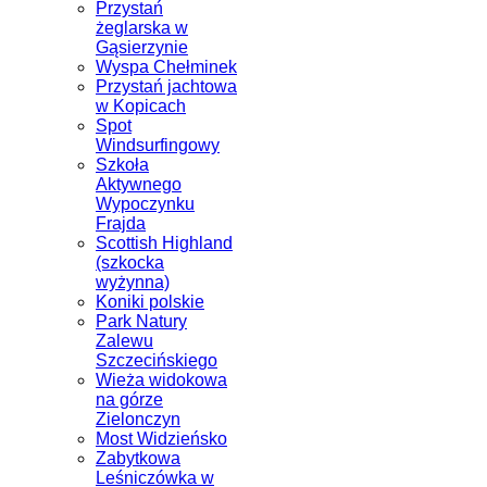
Przystań
żeglarska w
Gąsierzynie
Wyspa Chełminek
Przystań jachtowa
w Kopicach
Spot
Windsurfingowy
Szkoła
Aktywnego
Wypoczynku
Frajda
Scottish Highland
(szkocka
wyżynna)
Koniki polskie
Park Natury
Zalewu
Szczecińskiego
Wieża widokowa
na górze
Zielonczyn
Most Widzieńsko
Zabytkowa
Leśniczówka w