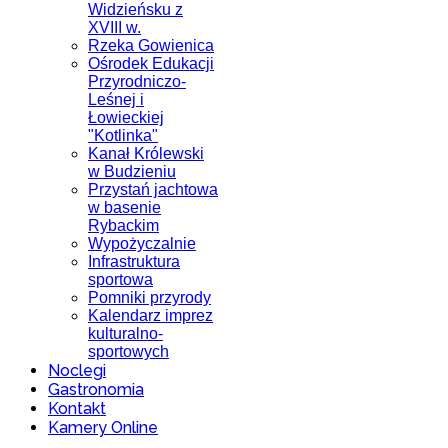
Widzieńsku z
XVIII w.
Rzeka Gowienica
Ośrodek Edukacji
Przyrodniczo-
Leśnej i
Łowieckiej
"Kotlinka"
Kanał Królewski
w Budzieniu
Przystań jachtowa
w basenie
Rybackim
Wypożyczalnie
Infrastruktura
sportowa
Pomniki przyrody
Kalendarz imprez
kulturalno-
sportowych
Noclegi
Gastronomia
Kontakt
Kamery Online