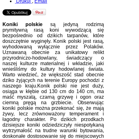
Drukuj
,
Email
Koniki polskie
są jedyną rodzimą
prymitywną rasą koni wywodzącą się
bezpośrednio od dzikich tarpanów, które
doszczętnie wyginęły. Konik polski jest rasą,
wyhodowaną wyłącznie przez Polaków.
Uznawaną obecnie za unikatowy relikt
przyrodniczo-hodowlany, świadczący o
naszej kulturze materialnej i wkładzie, jaki
wnieśliśmy do kultury hodowlanej świata.
Warto wiedzieć, że większość stad obecnie
dziko żyjących na terenie Europy pochodzi z
naszego kraju.Konik polski nie jest duży,
osiąga w kłębie od 130 cm do 140 cm, ma
maść myszatą, czarną grzywę i ogon oraz
ciemną pręgą na grzbiecie. Obserwując
koniki polskie można przekonać się, że mają
żywy, lecz zrównoważony temperament i
łagodny charakter. Po dzikich przodkach
dzisiejsze koniki odziedziczyły niespotykaną
wytrzymałość na trudne warunki bytowania,
doskonałe dostosowanie się do miejscowych