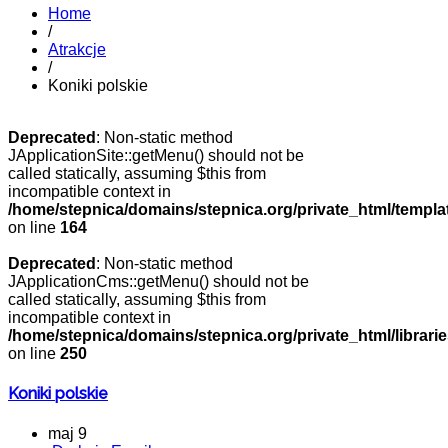
Home
/
Atrakcje
/
Koniki polskie
Deprecated
: Non-static method
JApplicationSite::getMenu() should not be
called statically, assuming $this from
incompatible context in
/home/stepnica/domains/stepnica.org/private_html/templat
on line
164
Deprecated
: Non-static method
JApplicationCms::getMenu() should not be
called statically, assuming $this from
incompatible context in
/home/stepnica/domains/stepnica.org/private_html/librarie
on line
250
Koniki polskie
maj 9