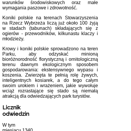
warunków środowiskowych oraz małe
wymagania paszowe i zdrowotność.
Koniki polskie na terenach Stowarzyszenia
na Rzecz Wybrzeża liczą już około 100 żyją
w stadach (tabunach) składających się z
ogierów - przewodników, kilkunastu klaczy i
młodzieży.
Krowy i koniki polskie sprowadzono na teren
Parku, aby odzyskać minioną
bioróżnorodność florystyczną i ornitologiczną
terenu dawnym ekologicznym sposobem
gospodarowania: ekstensywnego wypasu i
koszenia. Zwierzęta te pełnią rolę żywych,
inteligentnych kosiarek, a do tego całym
swoim urokiem i wrażeniem, jakie wywołuje
wciąż rozrastające się stado są niemałą
atrakcją dla odwiedzających park turystów.
Licznik
odwiedzin
W tym
miesiącu
1340