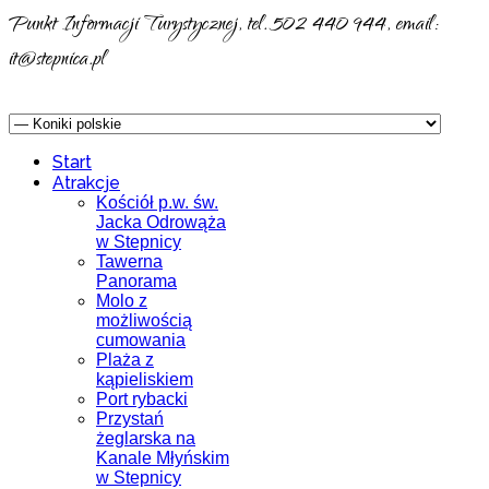
Punkt Informacji Turystycznej, tel. 502 440 944, email:
it@stepnica.pl
Start
Atrakcje
Kościół p.w. św.
Jacka Odrowąża
w Stepnicy
Tawerna
Panorama
Molo z
możliwością
cumowania
Plaża z
kąpieliskiem
Port rybacki
Przystań
żeglarska na
Kanale Młyńskim
w Stepnicy