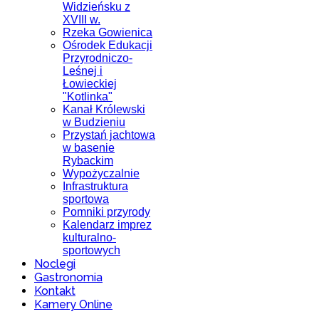
Widzieńsku z
XVIII w.
Rzeka Gowienica
Ośrodek Edukacji
Przyrodniczo-
Leśnej i
Łowieckiej
"Kotlinka"
Kanał Królewski
w Budzieniu
Przystań jachtowa
w basenie
Rybackim
Wypożyczalnie
Infrastruktura
sportowa
Pomniki przyrody
Kalendarz imprez
kulturalno-
sportowych
Noclegi
Gastronomia
Kontakt
Kamery Online