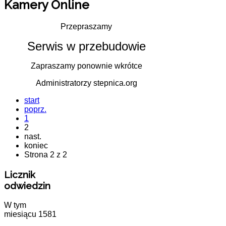
Kamery Online
Przepraszamy
Serwis w przebudowie
Zapraszamy ponownie wkrótce
Administratorzy stepnica.org
start
poprz.
1
2
nast.
koniec
Strona 2 z 2
Licznik
odwiedzin
W tym
miesiącu
1581