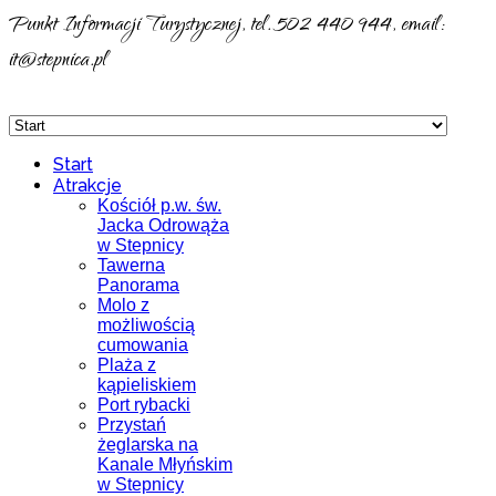
Punkt Informacji Turystycznej, tel. 502 440 944, email:
it@stepnica.pl
Start
Atrakcje
Kościół p.w. św.
Jacka Odrowąża
w Stepnicy
Tawerna
Panorama
Molo z
możliwością
cumowania
Plaża z
kąpieliskiem
Port rybacki
Przystań
żeglarska na
Kanale Młyńskim
w Stepnicy