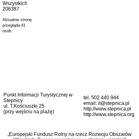
Wszystkich
206387
Aktualnie stronę
przegląda 41
osób.
Punkt Informacji Turystycznej w
tel. 502 440 944
Stepnicy
email: it@stepnica.pl
ul. T.Kościuszki 25
http://www.stepnica.pl
(przy wejściu na plażę)
http://www.stepnica.org
„Europejski Fundusz Rolny na rzecz Rozwoju Obszarów