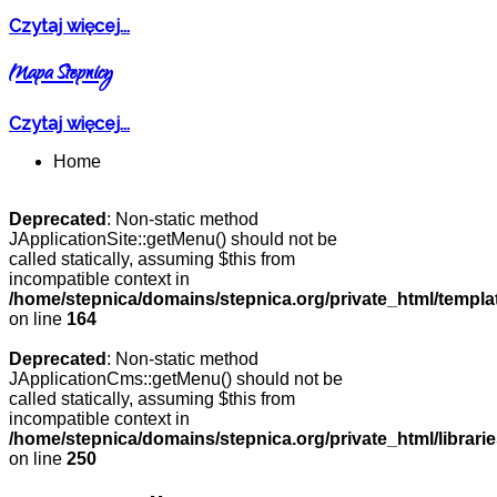
Czytaj więcej...
Mapa Stepnicy
Czytaj więcej...
Home
Deprecated
: Non-static method
JApplicationSite::getMenu() should not be
called statically, assuming $this from
incompatible context in
/home/stepnica/domains/stepnica.org/private_html/templat
on line
164
Deprecated
: Non-static method
JApplicationCms::getMenu() should not be
called statically, assuming $this from
incompatible context in
/home/stepnica/domains/stepnica.org/private_html/librarie
on line
250