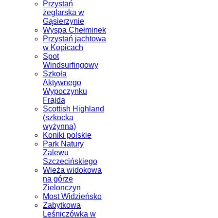
Przystań
żeglarska w
Gąsierzynie
Wyspa Chełminek
Przystań jachtowa
w Kopicach
Spot
Windsurfingowy
Szkoła
Aktywnego
Wypoczynku
Frajda
Scottish Highland
(szkocka
wyżynna)
Koniki polskie
Park Natury
Zalewu
Szczecińskiego
Wieża widokowa
na górze
Zielonczyn
Most Widzieńsko
Zabytkowa
Leśniczówka w