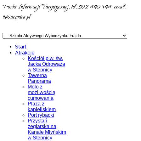
Punkt Informacji Turystycznej, tel. 502 440 944, email:
it@stepnica.pl
Start
Atrakcje
Kościół p.w. św.
Jacka Odrowąża
w Stepnicy
Tawerna
Panorama
Molo z
możliwością
cumowania
Plaża z
kąpieliskiem
Port rybacki
Przystań
żeglarska na
Kanale Młyńskim
w Stepnicy