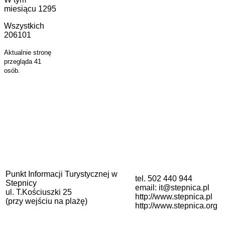
miesiącu
1295
Wszystkich
206101
Aktualnie stronę
przegląda 41
osób.
Punkt Informacji Turystycznej w
tel. 502 440 944
Stepnicy
email: it@stepnica.pl
ul. T.Kościuszki 25
http://www.stepnica.pl
(przy wejściu na plażę)
http://www.stepnica.org