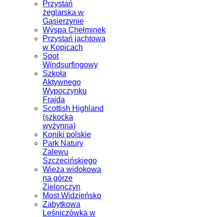
Przystań
żeglarska w
Gąsierzynie
Wyspa Chełminek
Przystań jachtowa
w Kopicach
Spot
Windsurfingowy
Szkoła
Aktywnego
Wypoczynku
Frajda
Scottish Highland
(szkocka
wyżynna)
Koniki polskie
Park Natury
Zalewu
Szczecińskiego
Wieża widokowa
na górze
Zielonczyn
Most Widzieńsko
Zabytkowa
Leśniczówka w