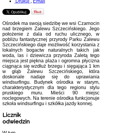
Drukuj
,
Email
Ośrodek ma swoją siedzibę we wsi Czarnocin
nad brzegiem Zalewu Szczecińskiego. Jego
położenie z dala od ruchu ulicznego, w
pobliżu fantastycznej przyrody Parku Zalewu
Szczecińskiego daje możliwość korzystania z
lokalnych bogactw naturalnych takich jak
woda, las i dziewicza przyroda Zaletą tego
miejsca jest piękna plaża i ogromna płycizna
ciągnąca się wzdłuż brzegu i sięgająca 1 km
w głąb Zalewu Szczecińskiego, która
doskonale nadaje się do uprawiania
windsurfingu. Budynek ośrodka w starym,
charakterystycznym dla tego regionu stylu
pruskiego muru. Mieści 90 miejsc
noclegowych. Na terenie ośrodka funkcjonuje
szkoła windsurfingu i szkółka jazdy konnej.
Licznik
odwiedzin
W tym