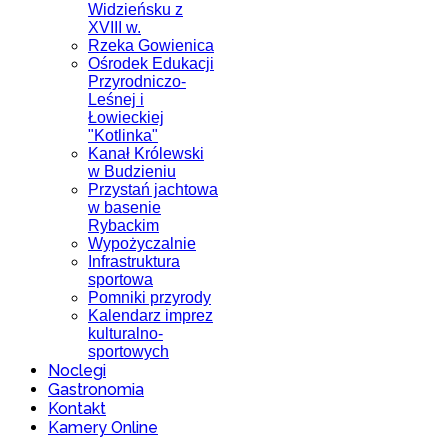
Widzieńsku z
XVIII w.
Rzeka Gowienica
Ośrodek Edukacji
Przyrodniczo-
Leśnej i
Łowieckiej
"Kotlinka"
Kanał Królewski
w Budzieniu
Przystań jachtowa
w basenie
Rybackim
Wypożyczalnie
Infrastruktura
sportowa
Pomniki przyrody
Kalendarz imprez
kulturalno-
sportowych
Noclegi
Gastronomia
Kontakt
Kamery Online