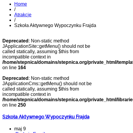
Home
/
Atrakcje
/
Szkoła Aktywnego Wypoczynku Frajda
Deprecated
: Non-static method
JApplicationSite::getMenu() should not be
called statically, assuming $this from
incompatible context in
/home/stepnica/domains/stepnica.org/private_html/templat
on line
164
Deprecated
: Non-static method
JApplicationCms::getMenu() should not be
called statically, assuming $this from
incompatible context in
/home/stepnica/domains/stepnica.org/private_html/librarie
on line
250
Szkoła Aktywnego Wypoczynku Frajda
maj 9