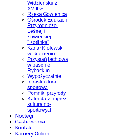
Widzieńsku z
XVIII w.
Rzeka Gowienica
Ośrodek Edukacji
Przyrodniczo-
Leśnej i
Łowieckiej
"Kotlinka"
Kanał Królewski
w Budzieniu
Przystań jachtowa
w basenie
Rybackim
Wypożyczalnie
Infrastruktura
sportowa
Pomniki przyrody
Kalendarz imprez
kulturalno-
sportowych
Noclegi
Gastronomia
Kontakt
Kamery Online