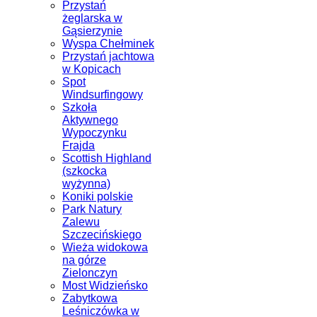
Przystań
żeglarska w
Gąsierzynie
Wyspa Chełminek
Przystań jachtowa
w Kopicach
Spot
Windsurfingowy
Szkoła
Aktywnego
Wypoczynku
Frajda
Scottish Highland
(szkocka
wyżynna)
Koniki polskie
Park Natury
Zalewu
Szczecińskiego
Wieża widokowa
na górze
Zielonczyn
Most Widzieńsko
Zabytkowa
Leśniczówka w