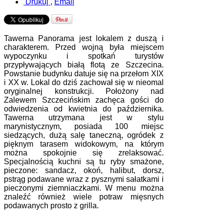
Drukuj
,
Email
Tawerna Panorama jest lokalem z duszą i
charakterem. Przed wojną była miejscem
wypoczynku i spotkań turystów
przypływających białą flotą ze Szczecina.
Powstanie budynku datuje się na przełom XIX
i XX w. Lokal do dziś zachował się w nieomal
oryginalnej konstrukcji. Położony nad
Zalewem Szczecińskim zachęca gości do
odwiedzenia od kwietnia do października.
Tawerna utrzymana jest w stylu
marynistycznym, posiada 100 miejsc
siedzących, dużą salę taneczną, ogródek z
pięknym tarasem widokowym, na którym
można spokojnie się zrelaksować.
Specjalnością kuchni są tu ryby smażone,
pieczone: sandacz, okoń, halibut, dorsz,
pstrąg podawane wraz z pysznymi sałatkami i
pieczonymi ziemniaczkami. W menu można
znaleźć również wiele potraw mięsnych
podawanych prosto z grilla.