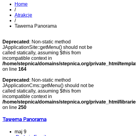
Home
/
Atrakcje
/
Tawerna Panorama
Deprecated
: Non-static method
JApplicationSite::getMenu() should not be
called statically, assuming $this from
incompatible context in
/home/stepnica/domains/stepnica.org/private_html/templat
on line
164
Deprecated
: Non-static method
JApplicationCms::getMenu() should not be
called statically, assuming $this from
incompatible context in
/home/stepnica/domains/stepnica.org/private_html/librarie
on line
250
Tawerna Panorama
maj 9