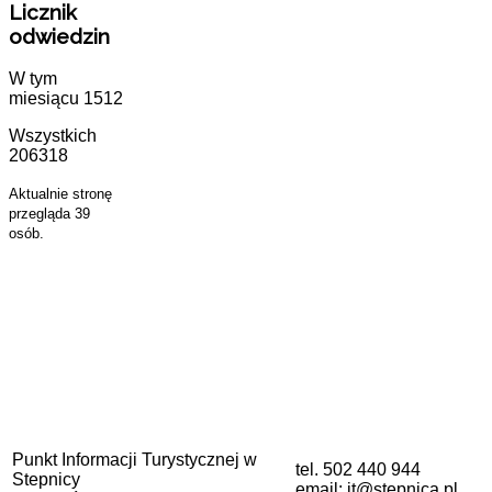
Licznik
odwiedzin
W tym
miesiącu
1512
Wszystkich
206318
Aktualnie stronę
przegląda 39
osób.
Punkt Informacji Turystycznej w
tel. 502 440 944
Stepnicy
email: it@stepnica.pl