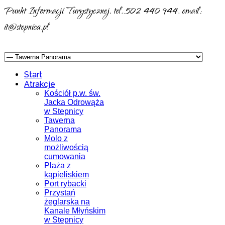
Punkt Informacji Turystycznej, tel. 502 440 944, email:
it@stepnica.pl
Start
Atrakcje
Kościół p.w. św.
Jacka Odrowąża
w Stepnicy
Tawerna
Panorama
Molo z
możliwością
cumowania
Plaża z
kąpieliskiem
Port rybacki
Przystań
żeglarska na
Kanale Młyńskim
w Stepnicy