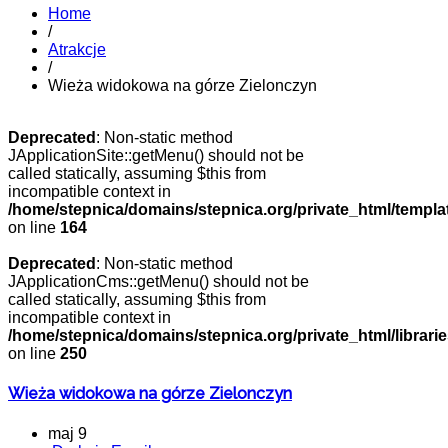
Home
/
Atrakcje
/
Wieża widokowa na górze Zielonczyn
Deprecated
: Non-static method
JApplicationSite::getMenu() should not be
called statically, assuming $this from
incompatible context in
/home/stepnica/domains/stepnica.org/private_html/templat
on line
164
Deprecated
: Non-static method
JApplicationCms::getMenu() should not be
called statically, assuming $this from
incompatible context in
/home/stepnica/domains/stepnica.org/private_html/librarie
on line
250
Wieża widokowa na górze Zielonczyn
maj 9