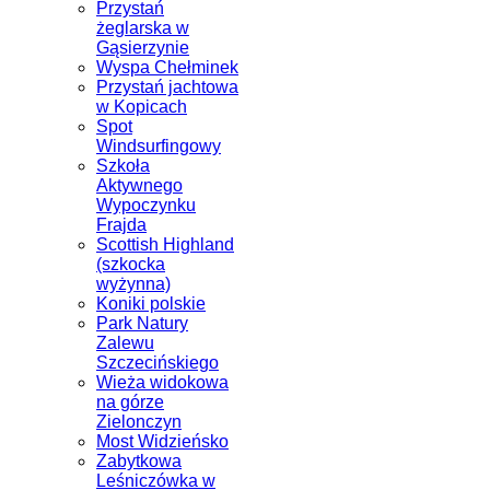
Przystań
żeglarska w
Gąsierzynie
Wyspa Chełminek
Przystań jachtowa
w Kopicach
Spot
Windsurfingowy
Szkoła
Aktywnego
Wypoczynku
Frajda
Scottish Highland
(szkocka
wyżynna)
Koniki polskie
Park Natury
Zalewu
Szczecińskiego
Wieża widokowa
na górze
Zielonczyn
Most Widzieńsko
Zabytkowa
Leśniczówka w