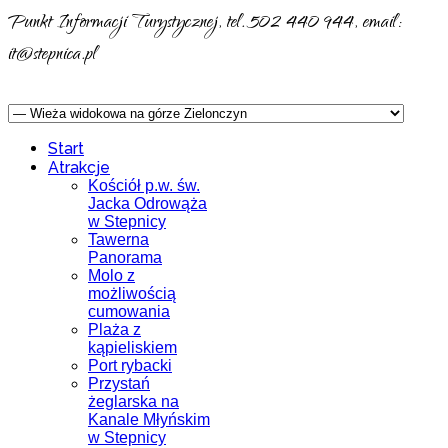
Punkt Informacji Turystycznej, tel. 502 440 944, email:
it@stepnica.pl
Start
Atrakcje
Kościół p.w. św.
Jacka Odrowąża
w Stepnicy
Tawerna
Panorama
Molo z
możliwością
cumowania
Plaża z
kąpieliskiem
Port rybacki
Przystań
żeglarska na
Kanale Młyńskim
w Stepnicy