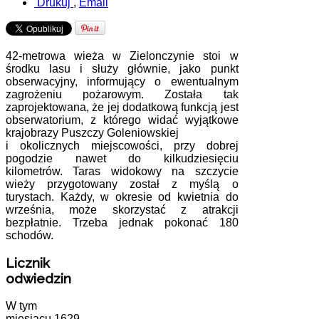
Drukuj
,
Email
42-metrowa wieża w Zielonczynie stoi w
środku lasu i służy głównie, jako punkt
obserwacyjny, informujący o ewentualnym
zagrożeniu pożarowym. Została tak
zaprojektowana, że jej dodatkową funkcją jest
obserwatorium, z którego widać wyjątkowe
krajobrazy Puszczy Goleniowskiej
i okolicznych miejscowości, przy dobrej
pogodzie nawet do kilkudziesięciu
kilometrów. Taras widokowy na szczycie
wieży przygotowany został z myślą o
turystach. Każdy, w okresie od kwietnia do
września, może skorzystać z atrakcji
bezpłatnie. Trzeba jednak pokonać 180
schodów.
Licznik
odwiedzin
W tym
miesiącu
1629