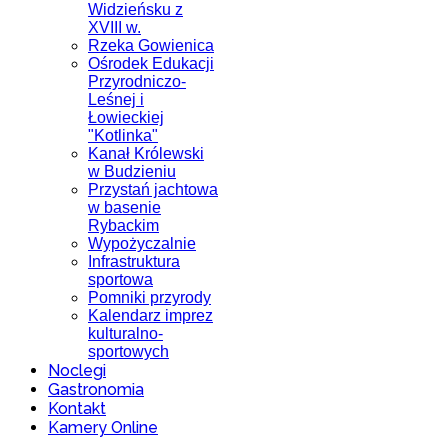
Widzieńsku z
XVIII w.
Rzeka Gowienica
Ośrodek Edukacji
Przyrodniczo-
Leśnej i
Łowieckiej
"Kotlinka"
Kanał Królewski
w Budzieniu
Przystań jachtowa
w basenie
Rybackim
Wypożyczalnie
Infrastruktura
sportowa
Pomniki przyrody
Kalendarz imprez
kulturalno-
sportowych
Noclegi
Gastronomia
Kontakt
Kamery Online