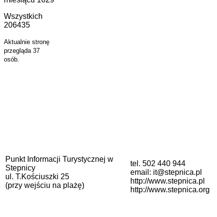
Wszystkich
206435
Aktualnie stronę
przegląda 37
osób.
Punkt Informacji Turystycznej w
tel. 502 440 944
Stepnicy
email: it@stepnica.pl
ul. T.Kościuszki 25
http://www.stepnica.pl
(przy wejściu na plażę)
http://www.stepnica.org