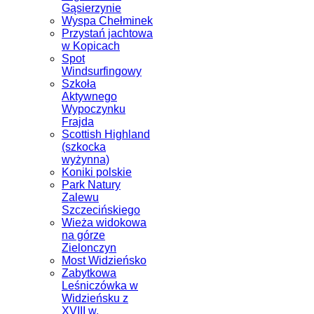
Gąsierzynie
Wyspa Chełminek
Przystań jachtowa
w Kopicach
Spot
Windsurfingowy
Szkoła
Aktywnego
Wypoczynku
Frajda
Scottish Highland
(szkocka
wyżynna)
Koniki polskie
Park Natury
Zalewu
Szczecińskiego
Wieża widokowa
na górze
Zielonczyn
Most Widzieńsko
Zabytkowa
Leśniczówka w
Widzieńsku z
XVIII w.