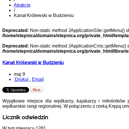
Atrakcje
/
Kanał Królewski w Budzieniu
Deprecated
: Non-static method JApplicationSite::getMenu() sh
/home/stepnica/domains/stepnica.org/private_html/templat
Deprecated
: Non-static method JApplicationCms::getMenu() sh
/home/stepnica/domains/stepnica.org/private_html/librarie
Kanał Królewski w Budzieniu
maj 9
Drukuj
,
Email
Wyjątkowe miejsce dla wędkarzy, kajakarzy i miłośników
wędkarskie rangi regionalnej. W połączeniu z rzeką Krępą um
Licznik odwiedzin
W tym miesiącu
1281