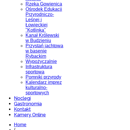
Rzeka Gowienica
Ośrodek Edukacji
Przyrodniczo-
Leśnej i
Łowieckiej
"Kotlinka"
Kanał Królewski
w Budzieniu
Przystań jachtowa
w basenie
Rybackim
Wypożyczalnie
Infrastruktura
sportowa
Pomniki przyrody
Kalendarz imprez
kulturalno-
sportowych
Noclegi
Gastronomia
Kontakt
Kamery Online
Home
/