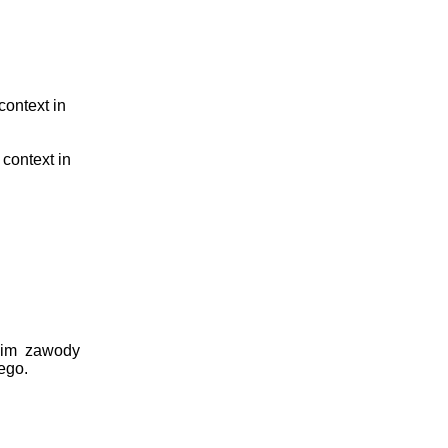
context in
 context in
nim zawody
ego.