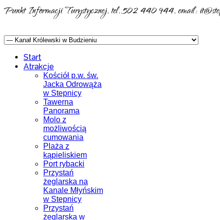
Punkt Informacji Turystycznej, tel. 502 440 944, email: it@step
Start
Atrakcje
Kościół p.w. św.
Jacka Odrowąża
w Stepnicy
Tawerna
Panorama
Molo z
możliwością
cumowania
Plaża z
kąpieliskiem
Port rybacki
Przystań
żeglarska na
Kanale Młyńskim
w Stepnicy
Przystań
żeglarska w