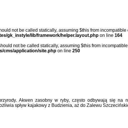
ould not be called statically, assuming $this from incompatible 
es/gk_instyle/lib/framework/helper.layout.php
on line
164
ould not be called statically, assuming $this from incompatible
s/cms/application/site.php
on line
250
 przyrody. Akwen zasobny w ryby, często odbywają się na 
ożliwia spływ kajakowy z Budzienia, aż do Zalewu Szczeciński